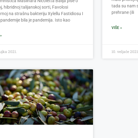
mnistica Maslinara Nicoletta Balija piše o
tada su nam 
j, hibridnoj talijanskoj sorti, Favolosi
prehrane (ili
rnoj na strašnu bakteriju Xylellu Fastidiosu I
e pandemije bila je pandemija. Isto kao
VIŠE »
 »
ujka 2021.
10. veljače 2021