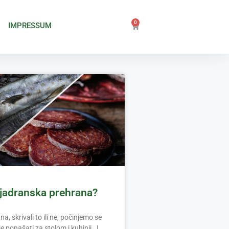
0
IMPRESSUM
i jadranska prehrana?
, skrivali to ili ne, počinjemo se
je ponašati za stolom i kuhinji. I