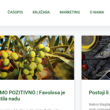
ČASOPIS
KNJIŽARA
MARKETING
O NAMA
MO POZITIVNO | Favolosa je
Postoji l
tila nadu
Nakon blagdana
malo pristojni