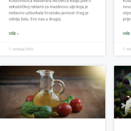
Kolumnistica Maslinara Nicoletta Balija piše o
Kolu
seksističkoj reklami za maslinovo ulje koja je
novo
nedavno uzburkala hrvatsku javnost Vrag je
otpo
odnija šalu. Evo nas u drugoj
prij
VIŠE »
VIŠE
7. svibnja 2021.
7. ož